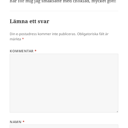
har för mig jag smaksatte med choklad, mycket gott!
Lämna ett svar
Din e-postadress kommer inte publiceras.
Obligatoriska fält är
märkta
*
KOMMENTAR
*
NAMN
*