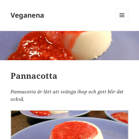
Veganena
MENY
OCH
WIDGETS
Pannacotta
Pannacotta är lätt att svänga ihop och gott blir det
också.