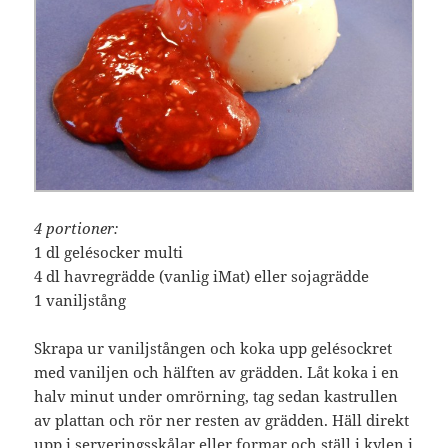
4 portioner:
1 dl gelésocker multi
4 dl havregrädde (vanlig iMat) eller sojagrädde
1 vaniljstång
Skrapa ur vaniljstången och koka upp gelésockret
med vaniljen och hälften av grädden. Låt koka i en
halv minut under omrörning, tag sedan kastrullen
av plattan och rör ner resten av grädden. Häll direkt
upp i serveringsskålar eller formar och ställ i kylen i