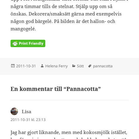
några timmar tills de stelnat. Stjälp upp om så
önskas. Dekorera/smaksätt gärna med exempelvis
någon god bärgelé. På bilden är det hallon- och
mangogelé.
Postat
Författare
Kategorier
Taggar
2011-10-31
Helena Ferry
Sött
pannacotta
En kommentar till “Pannacotta”
Lisa
skriver:
2011-10-31 kl. 23:13
Jag har gjort liknande, men med kokosmjölk istället,