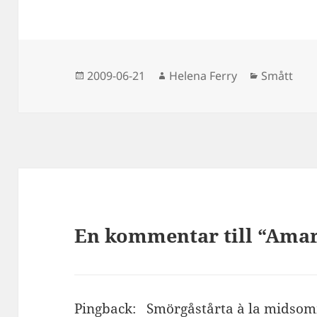
Postat
Författare
Kategorie
2009-06-21
Helena Ferry
Smått
En kommentar till “Ama
Pingback:
Smörgåstårta à la midsom