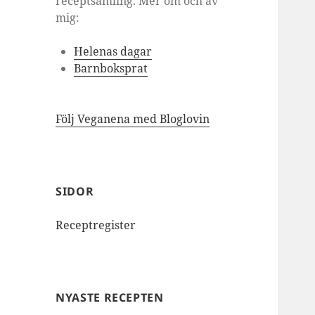
receptsamling. Mer om och av
mig:
Helenas dagar
Barnboksprat
Följ Veganena med Bloglovin
SIDOR
Receptregister
NYASTE RECEPTEN