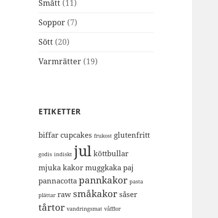
Smått
(11)
Soppor
(7)
Sött
(20)
Varmrätter
(19)
ETIKETTER
biffar
cupcakes
glutenfritt
frukost
jul
köttbullar
godis
indiskt
mjuka kakor
muggkaka
paj
pannkakor
pannacotta
pasta
småkakor
raw
såser
plättar
tårtor
vandringsmat
våfflor