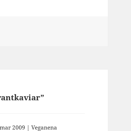
r
rantkaviar”
mar 2009 | Veganena