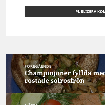
Inläggsnavigering
FÖREGÅENDE
Champinjoner fyllda me
Föregående
rostade solrosfrön
inlägg: